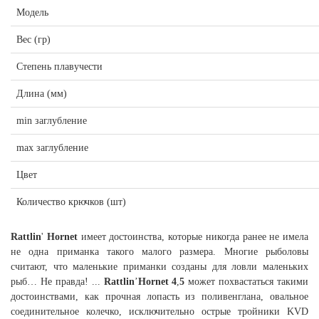
Модель
Вес (гр)
Степень плавучести
Длина (мм)
min заглубление
max заглубление
Цвет
Количество крючков (шт)
Rattlin
'
Hornet
имеет достоинства, которые никогда ранее не имела
не одна приманка такого малого размера. Многие рыболовы
считают, что маленькие приманки созданы для ловли маленьких
рыб… Не правда! ...
Rattlin
’
Hornet
4
,
5
может похвастаться такими
достоинствами, как прочная лопасть из поливенглана, овальное
соединительное колечко, исключительно острые тройники KVD