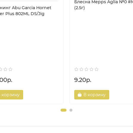
Блесна Mepps Aglia №0 #
нинг Abu Garcia Hornet
(2.5г)
er Plus 802ML DS/Jig
.00р.
9.20р.
 корзину
В корзину