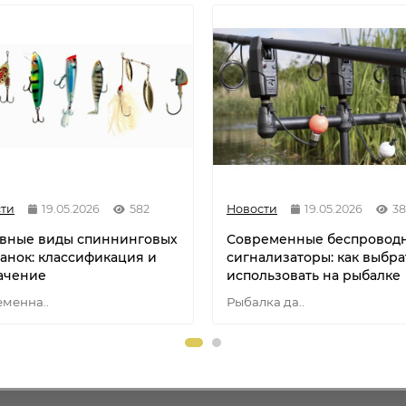
ти
19.05.2026
582
Новости
19.05.2026
38
вные виды спиннинговых
Современные беспровод
анок: классификация и
сигнализаторы: как выбра
ачение
использовать на рыбалке
менна..
Рыбалка да..