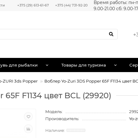
Время работы: пн-п
сти
+375 (29) 613-61-67
+375 (44) 731-92-20
9.00-21.00 сб: 9.00-1
+
увь для рыбалки
Товары для туризма
Сер
-ZURI 3ds Popper
Воблер Yo-Zuri 3DS Popper 65F F1134 цвет B
 65F F1134 цвет BCL (29920)
Модель:
299
Производитель:
Yo-z