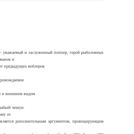
F – уважаемый и заслуженный поппер, герой рыболовных
иманок и
 от предыдущих воблеров
провождаемое
ом и внешним видом
рыбьей чешуи.
ому от
 является дополнительным аргументом, провоцирующим