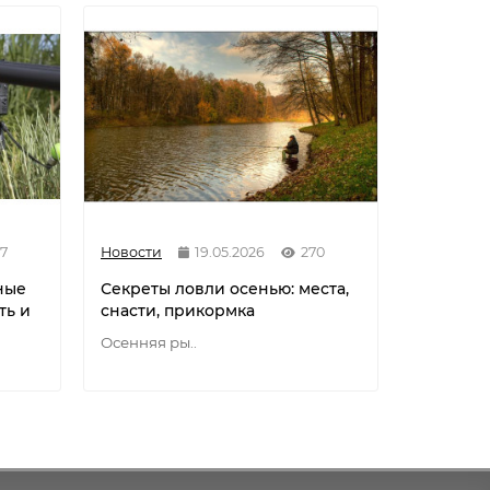
7
Новости
19.05.2026
270
Новости
ные
Секреты ловли осенью: места,
Разнови
ть и
снасти, прикормка
флюорок
мононит
Осенняя ры..
Разновид