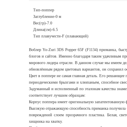
Тип-поппер
Заглубление-0 м
Вес(гр)-7.0
Длина(см)-6.5
Тип плавучести-F (плавающий)
Воблер Yo-Zuri 3DS Popper 65F (F1134) приманка, быс
блогов и сайтов. Именно благодаря таким удачливым п
мирового лидера отрасли. В данном случае мы имеем де
обновлённым рядом цветовых вариантов, он сохранил о
Цвет в поппере не самая главная деталь. Его решающе
периодическими брызгами и хлюпаньем, способное свес
Задуманный и исполненный по эталонам качества знаме
соответствует лучшим образцам:
Корпус поппера имеет оригинальную запатентованную фо
Высокую отражающую способность приманка получила 
повреждений слоем прозрачного пластика. Белая, св
хищника на хватку.