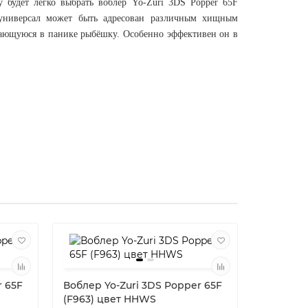
 будет легко выбрать воблер Yo-Zuri 3DS Popper 65F
р-универсал может быть адресован различным хищным
сающуюся в панике рыбёшку. Особенно эффективен он в
Лидер пр
r 65F
Воблер Yo-Zuri 3DS Popper 65F
Воблер Y
(F963) цвет HHWS
(F1134) ц