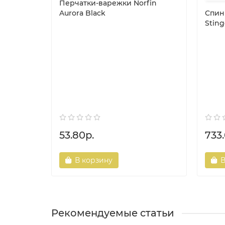
Перчатки-варежки Norfin
Aurora Black
Спин
Sting
53.80р.
733
В корзину
В
Рекомендуемые статьи