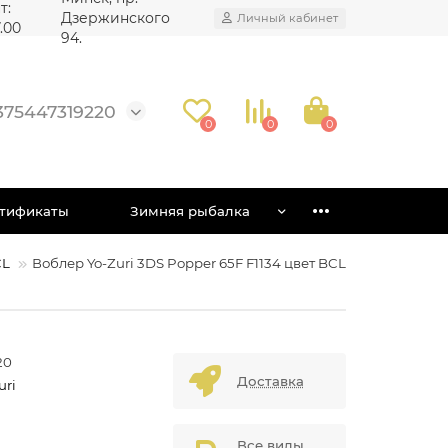
т:
Дзержинского
Личный кабинет
7.00
94.
375447319220
0
0
0
тификаты
Зимняя рыбалка
CL
Воблер Yo-Zuri 3DS Popper 65F F1134 цвет BCL
20
Доставка
uri
Все виды