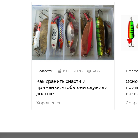
Новости
19.05.2026
486
Новос
Как хранить снасти и
Осно
приманки, чтобы они служили
прим
дольше
назн
Хорошее ры..
Совре