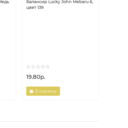
Медь
Балансир Lucky John Mebaru 6,
цвет 139
Виброхв
искусст
Tioga 2.9
19.80р.
7.10р.
В корзину
В ко