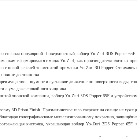
тро ставшая популярной. Поверхностный воблер Yo-Zuri 3DS Popper 65
риманкам сформировался имидж Yo-Zuri, как производителя элитных пр
ло с новой версией знаменитой приманки Yo-Zuri 3D Popper. Отличаясь
сновные достоинства.
е преимущество – шумное и суетливое движение по поверхности воды, со
ти с ума даже спокойного хищника.
нитой японской компании, воблер Yo-Zuri 3DS Popper 65F и устройств
рму 3D Prism Finish. Призматическое тело сверкает на солнце не хуже 
благодаря голографическому металлизированному покрытию, защищённ
етоотражающая кисточка, украшающая воблер Yo-Zuri 3DS Popper 65F,