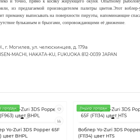
алеко и точно, прямо к косяку жирующего окуня. Опытному рыболову
овли, из предлагаемой производителем палитры цветов.Этот вобле
авит приманку выписывать на поверхности пируэты, напоминающие спа
исутствие бульканьем и брызгами, сопровождающими её движение.
 г. Могилев, ул. челюскинцев, д. 179а
REISEN-MACHI, HAKATA-KU, FUKUOKA 812-0039 JAPAN
р продаж
Лидер продаж
р Yo-Zuri 3DS Popper 65F
Воблер Yo-Zuri 3DS Poppe
) цвет BHPL
(F1134) цвет HTS