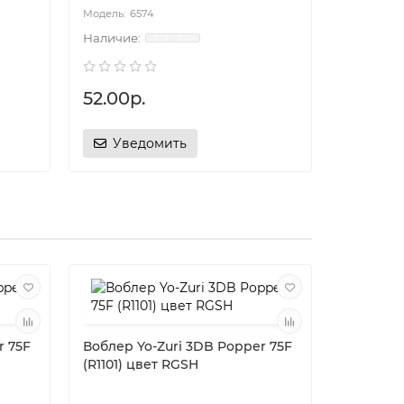
6574
60
52.00р.
52.00р
Уведомить
Уве
r 75F
Воблер Yo-Zuri 3DB Popper 75F
(R1101) цвет RGSH