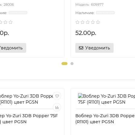
28006
609977
0р.
52.00р.
Уведомить
Уведомить
р Yo-Zuri 3DB Popper 75F
Воблер Yo-Zuri 3DB Poppe
1) цвет PGSN
(R1101) цвет PGSN