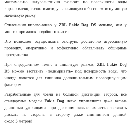
максимально натуралистично скользит по поверхности воды
вправо-влево, точно имитируя спасающуюся бегством испуганную
маленькую рыбку.
Отклонения вправо-влево у
ZBL Fakie Dog DS
меньше, чем у
многих приманок подобного класса.
Это позволяет осуществлять быструю, достаточно агрессивную
проводку, оперативно и эффективно облавливать обширные
пространства.
При определенном темпе и амплитуде рывков,
ZBL Fakie Dog
DS
можно заставить «подныривать» под поверхность воды, что
иногда является для хищника дополнительным провоцирующим
фактором.
Разработанные для ловли на большой дистанции заброса, все
стандартные модели
Fakie Dog
легко управляются даже весьма
длинными удилищами: при должном навыке их легко заставить
рыскать из стороны в сторону даже спиннингом длиной
около
3
метров!