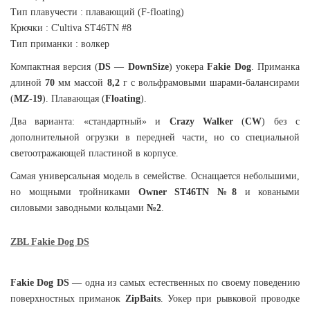
Тип плавучести : плавающий (F-floating)
Крючки : C'ultiva ST46TN #8
Тип приманки : волкер
Компактная версия (
DS
—
DownSize
) уокера
Fakie Dog
. Приманка
длиной
70
мм массой
8,2
г с вольфрамовыми шарами-балансирами
(
MZ-19
). Плавающая (
Floating
).
Два варианта: «стандартный» и
Crazy Walker
(
CW
) без с
дополнительной огрузки в передней части
,
но со специальной
светоотражающей пластиной в корпусе.
Самая универсальная модель в семействе. Оснащается небольшими,
но мощными тройниками
Owner ST46TN №8
и коваными
силовыми заводными кольцами
№2
.
ZBL Fakie Dog DS
Fakie Dog DS
— одна из самых естественных по своему поведению
поверхностных приманок
ZipBaits
. Уокер при рывковой проводке