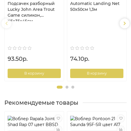
Подсачек разборный
Automatic Landing Net
Lucky John Area Trout
50х50см 1,3м
Game силикон,
115х35х45см
93.50р.
74.10р.
В корзину
В корзину
Рекомендуемые товары