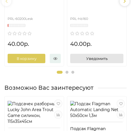
упроченная леска
PRL-60200Lesk
PRL-hb160
40.00р.
40.00р.
В корзину
Уведомить
Возможно Вас заинтересуют
Подсак Flagman