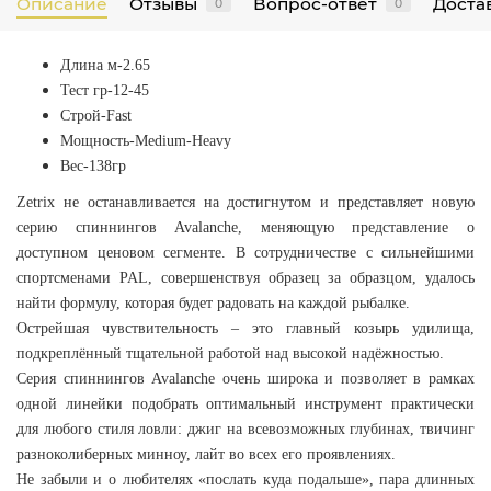
Описание
Отзывы
Вопрос-ответ
Достав
0
0
Длина м-2.65
Тест гр-12-45
Строй-Fast
Мощность-Medium-Heavy
Вес-138гр
Zetrix не останавливается на достигнутом и представляет новую
серию спиннингов Avalanche, меняющую представление о
доступном ценовом сегменте. В сотрудничестве с сильнейшими
спортсменами PAL, совершенствуя образец за образцом, удалось
найти формулу, которая будет радовать на каждой рыбалке.
Острейшая чувствительность – это главный козырь удилища,
подкреплённый тщательной работой над высокой надёжностью.
Серия спиннингов Avalanche очень широка и позволяет в рамках
одной линейки подобрать оптимальный инструмент практически
для любого стиля ловли: джиг на всевозможных глубинах, твичинг
разноколиберных минноу, лайт во всех его проявлениях.
Не забыли и о любителях «послать куда подальше», пара длинных